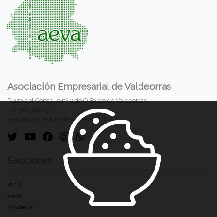
Asociación Empresarial de Valdeorras
Plaza del Concello nº 2 de O Barco de Valdeorras.
Tel. 988 321 150
aeva@empresariosdevaldeorras.com
Secciones
Inicio
AEVA
Asociados