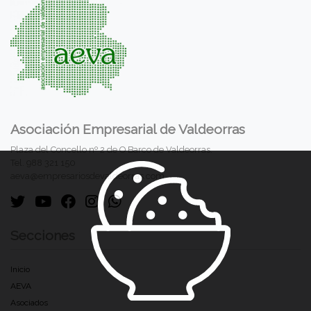
Asociación Empresarial de Valdeorras
Plaza del Concello nº 2 de O Barco de Valdeorras.
Tel. 988 321 150
aeva@empresariosdevaldeorras.com
Secciones
Inicio
AEVA
Asociados