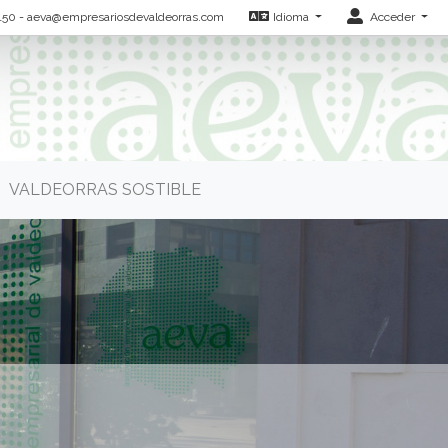
150
-
aeva@empresariosdevaldeorras.com
Idioma
Acceder
VALDEORRAS SOSTIBLE