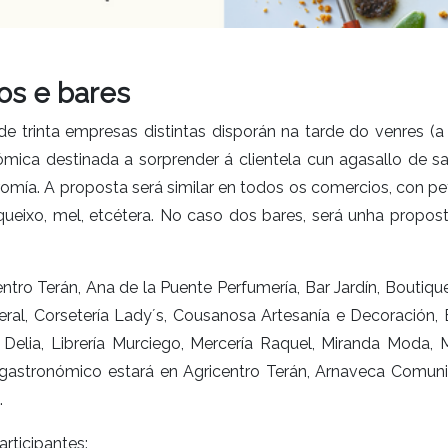
os e bares
de trinta empresas distintas disporán na tarde do venres (a
ómica destinada a sorprender á clientela cun agasallo de
romía. A proposta será similar en todos os comercios, con 
queixo, mel, etcétera. No caso dos bares, será unha propost
ntro Terán, Ana de la Puente Perfumería, Bar Jardín, Boutiq
neral, Corsetería Lady´s, Cousanosa Artesanía e Decoración, 
 Delia, Librería Murciego, Mercería Raquel, Miranda Moda, 
gastronómico estará en Agricentro Terán, Arnaveca Comunica
.
rticipantes: