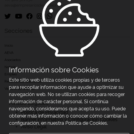
aeva@empresariosdevaldeorras.com
Secciones
Inicio
AEVA
Asociados
Noticias
Información sobre Cookies
Empleo
Este sitio web utiliza cookies propias y de terceros
Recomenda Valdeorras
para recopilar información que ayude a optimizar su
Valdeorras Sostible
navegación web. No se utilizan cookies para recoger
información de carácter personal. Si continúa
Avisos Legales
navegando, consideramos que acepta su uso. Puede
Política de Privacidad
obtener más información o conocer cómo cambiar la
Banner informativo y Configuración Cookies
configuración, en nuestra Política de Cookies.
Aviso Legal