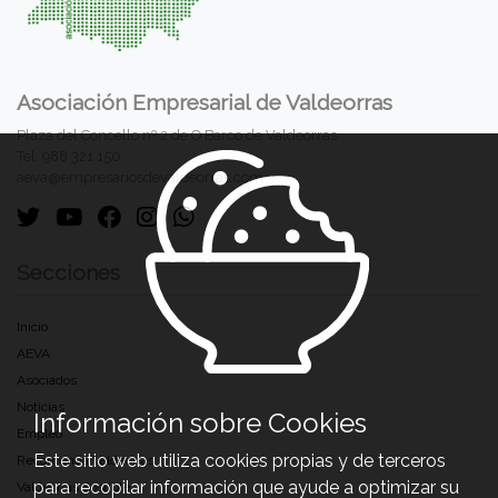
Asociación Empresarial de Valdeorras
Plaza del Concello nº 2 de O Barco de Valdeorras.
Tel. 988 321 150
aeva@empresariosdevaldeorras.com
Secciones
Inicio
AEVA
Asociados
Noticias
Información sobre Cookies
Empleo
Este sitio web utiliza cookies propias y de terceros
Recomenda Valdeorras
para recopilar información que ayude a optimizar su
Valdeorras Sostible