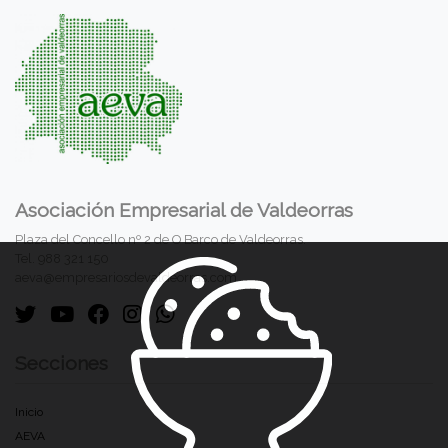
Asociación Empresarial de Valdeorras
Plaza del Concello nº 2 de O Barco de Valdeorras.
Tel. 988 321 150
aeva@empresariosdevaldeorras.com
Secciones
Inicio
AEVA